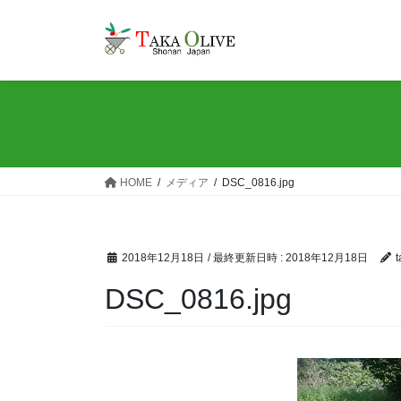
コ
ナ
ン
ビ
テ
ゲ
ン
ー
ツ
シ
へ
ョ
ス
ン
キ
に
ッ
移
HOME
メディア
DSC_0816.jpg
プ
動
2018年12月18日
/ 最終更新日時 :
2018年12月18日
t
DSC_0816.jpg