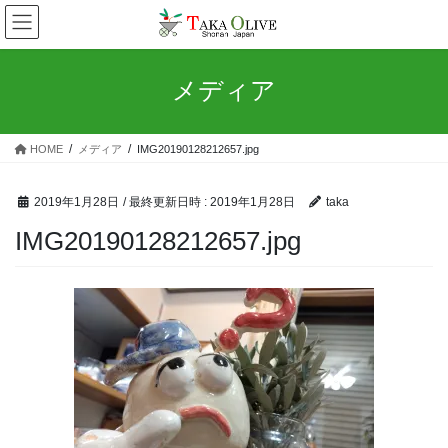
コ
ナ
ン
ビ
テ
ゲ
ン
ー
メディア
ツ
シ
へ
ョ
ス
ン
HOME
メディア
IMG20190128212657.jpg
キ
に
ッ
移
プ
動
2019年1月28日
/ 最終更新日時 :
2019年1月28日
taka
IMG20190128212657.jpg