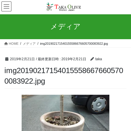
コ
ナ
ン
ビ
テ
ゲ
ン
ー
メディア
ツ
シ
へ
ョ
ス
ン
HOME
メディア
img201902171540155586676605700083922.jpg
キ
に
ッ
移
プ
動
2019年2月21日
/ 最終更新日時 :
2019年2月21日
taka
img20190217154015558667660570
0083922.jpg