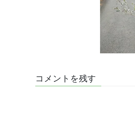
コメントを残す