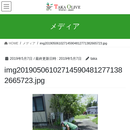
コ
ナ
ン
ビ
テ
ゲ
ン
ー
メディア
ツ
シ
へ
ョ
ス
ン
HOME
メディア
img201905061027145904812771382665723.jpg
キ
に
ッ
移
プ
動
2019年5月7日
/ 最終更新日時 :
2019年5月7日
taka
img20190506102714590481277138
2665723.jpg