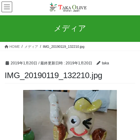
コ
ナ
ン
ビ
テ
ゲ
ン
ー
メディア
ツ
シ
へ
ョ
ス
ン
HOME
メディア
IMG_20190119_132210.jpg
キ
に
ッ
移
プ
動
2019年1月20日
/ 最終更新日時 :
2019年1月20日
taka
IMG_20190119_132210.jpg