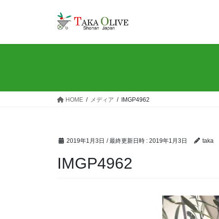
コ
ナ
ン
ビ
テ
ゲ
ン
ー
ツ
シ
へ
ョ
ス
ン
キ
に
ッ
移
HOME
メディア
IMGP4962
プ
動
2019年1月3日
/ 最終更新日時 :
2019年1月3日
taka
IMGP4962