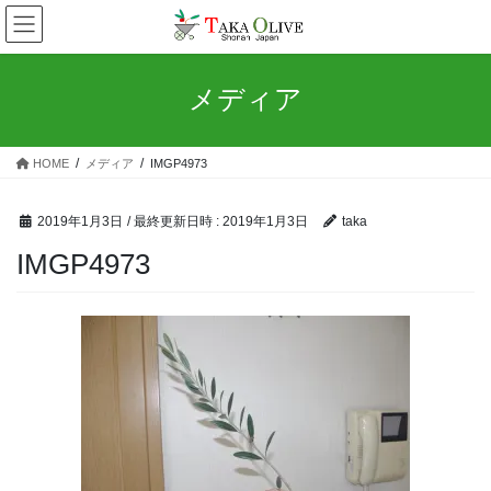
コ
ナ
ン
ビ
テ
ゲ
ン
ー
メディア
ツ
シ
へ
ョ
ス
ン
HOME
メディア
IMGP4973
キ
に
ッ
移
プ
動
2019年1月3日
/ 最終更新日時 :
2019年1月3日
taka
IMGP4973