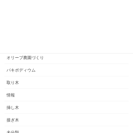
オリーブを楽しむ
オリーブアナアキゾウムシ
オリーブ紹介
オリーブ育て方
オリーブ農園づくり
パキポディウム
取り木
情報
挿し木
接ぎ木
未分類