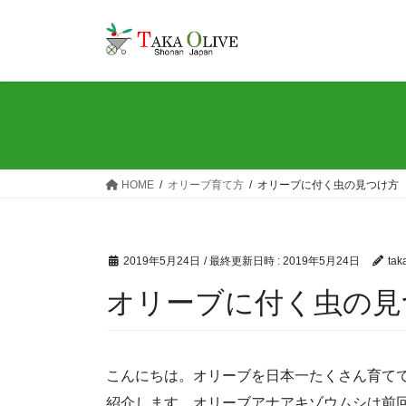
コ
ナ
ン
ビ
テ
ゲ
ン
ー
ツ
シ
へ
ョ
ス
ン
キ
に
ッ
移
HOME
オリーブ育て方
オリーブに付く虫の見つけ方
プ
動
2019年5月24日
/ 最終更新日時 :
2019年5月24日
tak
オリーブに付く虫の見
こんにちは。オリーブを日本一たくさん育て
紹介します。オリーブアナアキゾウムシは前