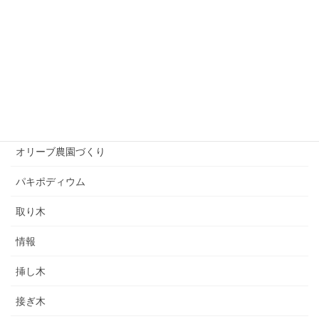
オリーブの実
オリーブを楽しむ
オリーブアナアキゾウムシ
オリーブ紹介
オリーブ育て方
オリーブ農園づくり
パキポディウム
取り木
情報
挿し木
接ぎ木