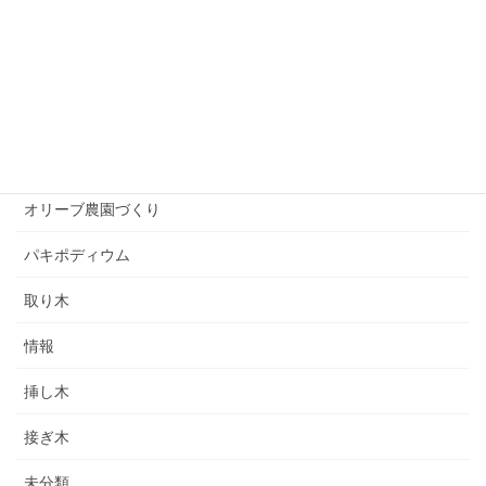
オリーブを楽しむ
オリーブアナアキゾウムシ
オリーブ紹介
オリーブ育て方
オリーブ農園づくり
パキポディウム
取り木
情報
挿し木
接ぎ木
未分類